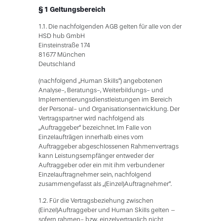
§ 1 Geltungsbereich
1.1. Die nachfolgenden AGB gelten für alle von der
HSD hub GmbH
Einsteinstraße 174
81677 München
Deutschland
(nachfolgend „Human Skills“) angebotenen
Analyse-, Beratungs-, Weiterbildungs- und
Implementierungsdienstleistungen im Bereich
der Personal- und Organisationsentwicklung. Der
Vertragspartner wird nachfolgend als
„Auftraggeber“ bezeichnet. Im Falle von
Einzelaufträgen innerhalb eines vom
Auftraggeber abgeschlossenen Rahmenvertrags
kann Leistungsempfänger entweder der
Auftraggeber oder ein mit ihm verbundener
Einzelauftragnehmer sein, nachfolgend
zusammengefasst als „(Einzel)Auftragnehmer“.
1.2. Für die Vertragsbeziehung zwischen
(Einzel)Auftraggeber und Human Skills gelten –
sofern rahmen- bzw. einzelvertraglich nicht