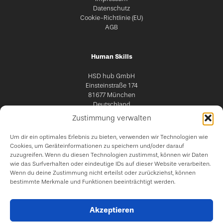
Datenschutz
Cookie-Richtlinie (EU)
AGB
Human Skills
HSD hub GmbH
Einsteinstraße 174
81677 München
Deutschland
Zustimmung verwalten
Um dir ein optimales Erlebnis zu bieten, verwenden wir Technologien wie
Cookies, um Geräteinformationen zu speichern und/oder darauf
zuzugreifen. Wenn du diesen Technologien zustimmst, können wir Daten
wie das Surfverhalten oder eindeutige IDs auf dieser Website verarbeiten.
Wenn du deine Zustimmung nicht erteilst oder zurückziehst, können
bestimmte Merkmale und Funktionen beeinträchtigt werden.
Akzeptieren