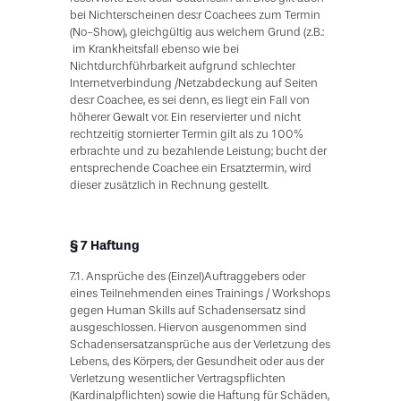
bei Nichterscheinen des:r Coachees zum Termin
(No-Show), gleichgültig aus welchem Grund (z.B.:
im Krankheitsfall ebenso wie bei
Nichtdurchführbarkeit aufgrund schlechter
Internetverbindung /Netzabdeckung auf Seiten
des:r Coachee, es sei denn, es liegt ein Fall von
höherer Gewalt vor. Ein reservierter und nicht
rechtzeitig stornierter Termin gilt als zu 100%
erbrachte und zu bezahlende Leistung; bucht der
entsprechende Coachee ein Ersatztermin, wird
dieser zusätzlich in Rechnung gestellt.
§ 7 Haftung
7.1. Ansprüche des (Einzel)Auftraggebers oder
eines Teilnehmenden eines Trainings / Workshops
gegen Human Skills auf Schadensersatz sind
ausgeschlossen. Hiervon ausgenommen sind
Schadensersatzansprüche aus der Verletzung des
Lebens, des Körpers, der Gesundheit oder aus der
Verletzung wesentlicher Vertragspflichten
(Kardinalpflichten) sowie die Haftung für Schäden,