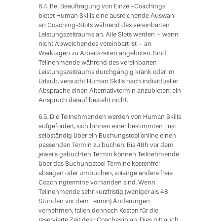
6.4. Bei Beauftragung von Einzel-Coachings
bietet Human Skills eine ausreichende Auswahl
an Coaching-Slots während des vereinbarten
Leistungszeitraums an. Alle Slots werden – wenn
nicht Abweichendes vereinbart ist – an
Werktagen zu Arbeitszeiten angeboten. Sind
Teilnehmende während des vereinbarten
Leistungszeitraums durchgängig krank oder im
Urlaub, versucht Human Skills nach individueller
Absprache einen Alternativtermin anzubieten; ein
Anspruch darauf besteht nicht.
6.5. Die Teilnehmenden werden von Human Skills
aufgefordert, sich binnen einer bestimmten Frist
selbständig über ein Buchungstool online einen
passenden Termin zu buchen. Bis 48h vor dem
jeweils gebuchten Termin können Teilnehmende
über das Buchungstool Termine kostenfrei
absagen oder umbuchen, solange andere freie
Coachingtermine vorhanden sind. Wenn
Teilnehmende sehr kurzfristig (weniger als 48
Stunden vor dem Termin) Änderungen
vornehmen, fallen dennoch Kosten für die
reservierte Zeit des:r Coaches:in an. Dies gilt auch