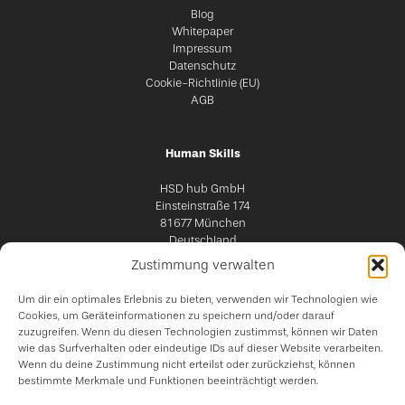
Blog
Whitepaper
Impressum
Datenschutz
Cookie-Richtlinie (EU)
AGB
Human Skills
HSD hub GmbH
Einsteinstraße 174
81677 München
Deutschland
Zustimmung verwalten
Um dir ein optimales Erlebnis zu bieten, verwenden wir Technologien wie
Cookies, um Geräteinformationen zu speichern und/oder darauf
zuzugreifen. Wenn du diesen Technologien zustimmst, können wir Daten
wie das Surfverhalten oder eindeutige IDs auf dieser Website verarbeiten.
Wenn du deine Zustimmung nicht erteilst oder zurückziehst, können
bestimmte Merkmale und Funktionen beeinträchtigt werden.