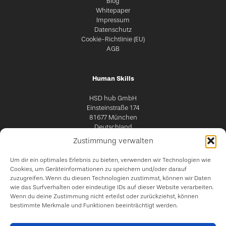
Blog
Whitepaper
Impressum
Datenschutz
Cookie-Richtlinie (EU)
AGB
Human Skills
HSD hub GmbH
Einsteinstraße 174
81677 München
Deutschland
Zustimmung verwalten
Um dir ein optimales Erlebnis zu bieten, verwenden wir Technologien wie
Cookies, um Geräteinformationen zu speichern und/oder darauf
zuzugreifen. Wenn du diesen Technologien zustimmst, können wir Daten
wie das Surfverhalten oder eindeutige IDs auf dieser Website verarbeiten.
Wenn du deine Zustimmung nicht erteilst oder zurückziehst, können
bestimmte Merkmale und Funktionen beeinträchtigt werden.