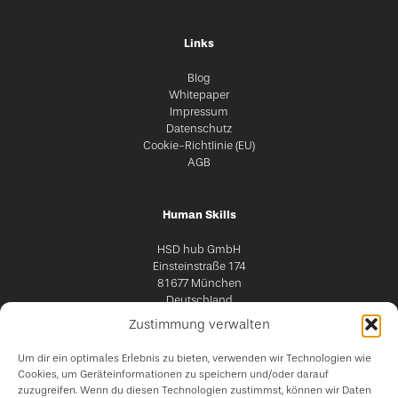
Links
Blog
Whitepaper
Impressum
Datenschutz
Cookie-Richtlinie (EU)
AGB
Human Skills
HSD hub GmbH
Einsteinstraße 174
81677 München
Deutschland
Zustimmung verwalten
Um dir ein optimales Erlebnis zu bieten, verwenden wir Technologien wie
Cookies, um Geräteinformationen zu speichern und/oder darauf
zuzugreifen. Wenn du diesen Technologien zustimmst, können wir Daten