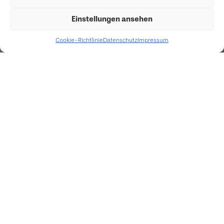
Einstellungen ansehen
Cookie-Richtlinie
Datenschutz
Impressum
All
Leadership
Others
Sales
Talent